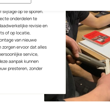
en grondige diagnose van
slijtage op te sporen.
ecte onderdelen te
daadwerkelijke revisie en
s of op locatie,
 Montage van nieuwe
zorgen ervoor dat alles
ersoonlijke service,
j deze aanpak kunnen
euw presteren, zonder