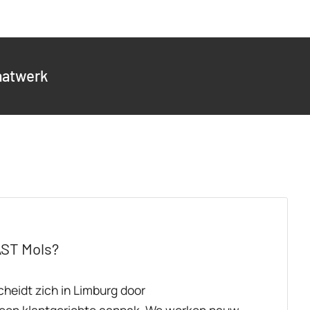
atwerk
AST Mols?
heidt zich in Limburg door
een klantgerichte aanpak. We werken nauw