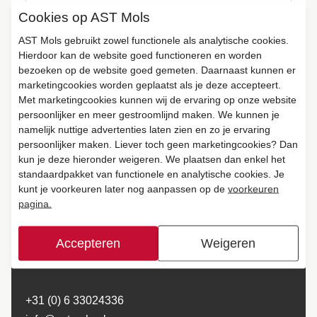
Cookies op AST Mols
AST Mols gebruikt zowel functionele als analytische cookies.
Hierdoor kan de website goed functioneren en worden
bezoeken op de website goed gemeten. Daarnaast kunnen er
marketingcookies worden geplaatst als je deze accepteert.
Met marketingcookies kunnen wij de ervaring op onze website
persoonlijker en meer gestroomlijnd maken. We kunnen je
Ik ben op de hoogte van en ga akkoord met het
privacybeleid
.
*
namelijk nuttige advertenties laten zien en zo je ervaring
persoonlijker maken. Liever toch geen marketingcookies? Dan
Verzenden
kun je deze hieronder weigeren. We plaatsen dan enkel het
standaardpakket van functionele en analytische cookies. Je
kunt je voorkeuren later nog aanpassen op de
voorkeuren
pagina.
AST Mols
Lozerweg 22
Accepteren
Weigeren
6006 SR Weert, Limburg
Nederland
+31 (0) 6 33024336