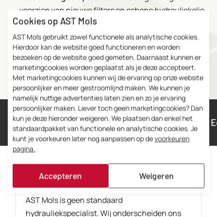
voorzien van nieuwe filters en schone hydrauliekolie.
Cookies op AST Mols
Elke cilinder die onze werkplaats verlaat is grondig getest
AST Mols gebruikt zowel functionele als analytische cookies.
op druk, dichtheid en functionaliteit, zodat jij er zeker van
Hierdoor kan de website goed functioneren en worden
bent dat alles weer draait zoals het hoort.
bezoeken op de website goed gemeten. Daarnaast kunnen er
marketingcookies worden geplaatst als je deze accepteert.
Met marketingcookies kunnen wij de ervaring op onze website
persoonlijker en meer gestroomlijnd maken. We kunnen je
namelijk nuttige advertenties laten zien en zo je ervaring
persoonlijker maken. Liever toch geen marketingcookies? Dan
kun je deze hieronder weigeren. We plaatsen dan enkel het
Eerlijk prijsniveau
standaardpakket van functionele en analytische cookies. Je
kunt je voorkeuren later nog aanpassen op de
voorkeuren
pagina.
Accepteren
Weigeren
Waarom kiezen voor AST Mols?
AST Mols is geen standaard
hydrauliekspecialist. Wij onderscheiden ons