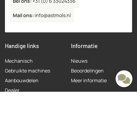
Bel ons:
+31 (0) 6 33024336
Mail ons:
info@astmols.nl
Handige links
Informatie
Mechanisch
Nieuws
Gebruikte machines
Beoordelingen
Aanbouwdelen
Meer informatie
Dealer
Contactinformatie
Lozerweg 22
Socials:
6006 SR Weert, Limburg