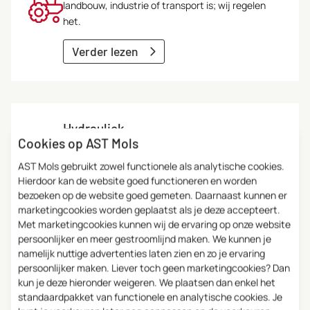
landbouw, industrie of transport is; wij regelen
het.
Verder lezen
Hydrauliek
Cookies op AST Mols
Slangen, pompen, systemen; alles wat maar met
AST Mols gebruikt zowel functionele als analytische cookies.
hydrauliek te maken heeft kunnen wij.
Hierdoor kan de website goed functioneren en worden
bezoeken op de website goed gemeten. Daarnaast kunnen er
Verder lezen
marketingcookies worden geplaatst als je deze accepteert.
Met marketingcookies kunnen wij de ervaring op onze website
persoonlijker en meer gestroomlijnd maken. We kunnen je
namelijk nuttige advertenties laten zien en zo je ervaring
persoonlijker maken. Liever toch geen marketingcookies? Dan
Onderhoud & reparatie
kun je deze hieronder weigeren. We plaatsen dan enkel het
standaardpakket van functionele en analytische cookies. Je
Het is natuurlijk ook belangrijk om je onderdelen