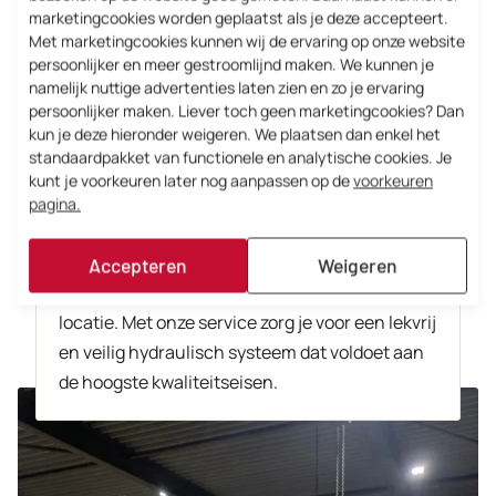
marketingcookies worden geplaatst als je deze accepteert.
Met marketingcookies kunnen wij de ervaring op onze website
Goed onderhoud is erg belangrijk voor de
persoonlijker en meer gestroomlijnd maken. We kunnen je
veilige en efficiënte werking van hydraulische
namelijk nuttige advertenties laten zien en zo je ervaring
persoonlijker maken. Liever toch geen marketingcookies? Dan
systemen. Bij AST Mols voeren we preventief
kun je deze hieronder weigeren. We plaatsen dan enkel het
onderhoud uit om lekkages en storingen te
standaardpakket van functionele en analytische cookies. Je
voorkomen, zodat stilstand tot een minimum
kunt je voorkeuren later nog aanpassen op de
voorkeuren
wordt beperkt. Wanneer een koppeling of
pagina.
component defect raakt, kunnen onze
specialisten deze snel repareren of vervangen,
Accepteren
Weigeren
zowel in onze werkplaats in Weert als op
locatie. Met onze service zorg je voor een lekvrij
en veilig hydraulisch systeem dat voldoet aan
de hoogste kwaliteitseisen.