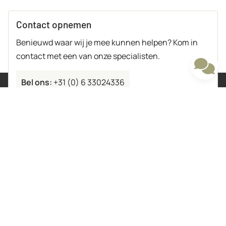
Contact opnemen
Benieuwd waar wij je mee kunnen helpen? Kom in
contact met een van onze specialisten.
Bel ons:
+31 (0) 6 33024336
Mail ons:
info@astmols.nl
Handige links
Informatie
Mechanisch
Nieuws
Gebruikte machines
Beoordelingen
Aanbouwdelen
Meer informatie