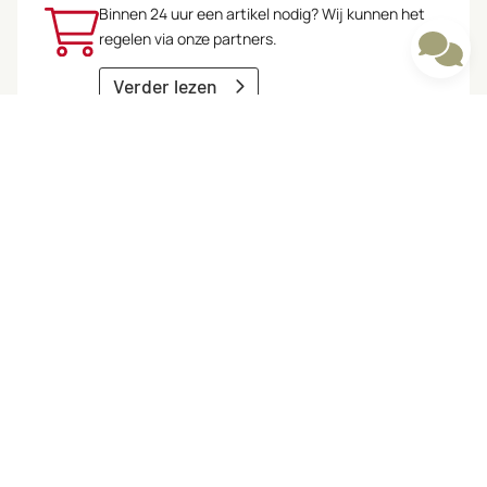
Binnen 24 uur een artikel nodig? Wij kunnen het
regelen via onze partners.
Verder lezen
Contact opnemen
Benieuwd waar wij je mee kunnen helpen? Kom in
contact met een van onze specialisten.
Bel ons:
+31 (0) 6 33024336
Mail ons:
info@astmols.nl